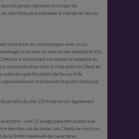
e devrait jamais répondre à ce type de
du site Web peut entraîner le retrait de l’accès
t peut contacter et communiquer avec un ou
rsonnage créé avec un nom et une identité fictifs.
lient et le consultant est unique et adaptée au
 La communication dans le chat entre le Client et
e selon les spécifications de l’accord de
s représenteront et imiteront le profil choisi par
es profils du site. L'Entreprise est également
caractères. Une (1) image peut être jointe à un
e décrites via du texte. Les Clients ne sont pas
t de la limite maximale de caractères.