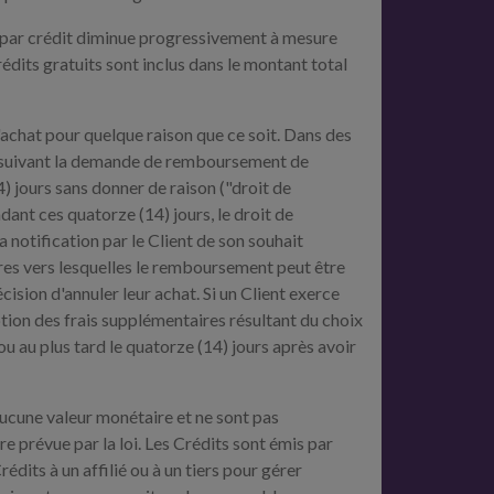
ût par crédit diminue progressivement à mesure
édits gratuits sont inclus dans le montant total
 d'achat pour quelque raison que ce soit. Dans des
s suivant la demande de remboursement de
14) jours sans donner de raison ("droit de
ndant ces quatorze (14) jours, le droit de
 notification par le Client de son souhait
aires vers lesquelles le remboursement peut être
ision d'annuler leur achat. Si un Client exerce
eption des frais supplémentaires résultant du choix
 au plus tard le quatorze (14) jours après avoir
aucune valeur monétaire et ne sont pas
e prévue par la loi. Les Crédits sont émis par
dits à un affilié ou à un tiers pour gérer