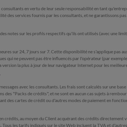
s consultants en vertu de leur seule responsabilité en tant qu'ent
lité des services fournis par les consultants, et ne garantissons pas
es notes sur les profils respectifs qu'ils ont utilisés (avec une limi
res sur 24, 7 jours sur 7. Cette disponibilité ne s'applique pas au
es qui ne peuvent pas être influencés par l'opérateur (par exemple,
 la version la plus à jour de leur navigateur Internet pour les meill
T
essages avec les consultants. Les frais sont calculés sur une base 
ns des "Packs de crédits", et ne sont en aucun cas sujets à rembour
sant des cartes de crédit ou d'autres modes de paiement en fonction 
 en crédits, au moyen du Client acquérant des crédits directement v
. Tous les tarifs indiqués sur le site Web incluent la TVA et d'au