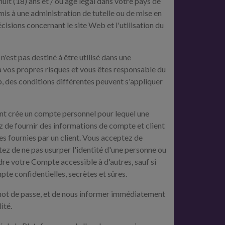
uit (18) ans et / ou âge légal dans votre pays de
mis à une administration de tutelle ou de mise en
écisions concernant le site Web et l'utilisation du
'est pas destiné à être utilisé dans une
s à vos propres risques et vous êtes responsable du
b, des conditions différentes peuvent s'appliquer
lient crée un compte personnel pour lequel une
z de fournir des informations de compte et client
s fournies par un client. Vous acceptez de
ptez de ne pas usurper l'identité d'une personne ou
ndre votre Compte accessible à d'autres, sauf si
te confidentielles, secrètes et sûres.
 mot de passe, et de nous informer immédiatement
ité.