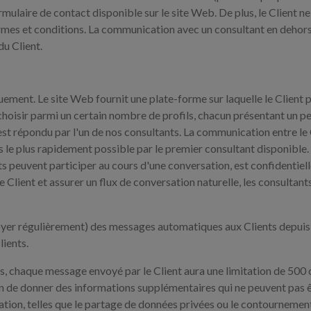
mulaire de contact disponible sur le site Web. De plus, le Client n
termes et conditions. La communication avec un consultant en dehors 
du Client.
quement. Le site Web fournit une plate-forme sur laquelle le Clien
 choisir parmi un certain nombre de profils, chacun présentant un pe
st répondu par l'un de nos consultants. La communication entre le C
 le plus rapidement possible par le premier consultant disponible.
ts peuvent participer au cours d'une conversation, est confidentiell
e Client et assurer un flux de conversation naturelle, les consultant
oyer régulièrement) des messages automatiques aux Clients depuis l
lients.
ons, chaque message envoyé par le Client aura une limitation de 500 
n de donner des informations supplémentaires qui ne peuvent pas êtr
ation, telles que le partage de données privées ou le contournemen