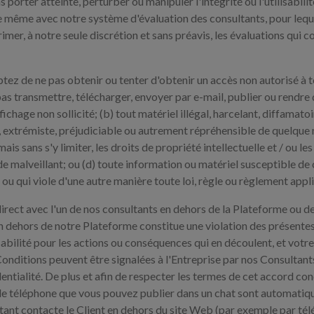
 porter atteinte, perturber ou manipuler l'intégrité ou l'utilisabili
e même avec notre système d'évaluation des consultants, pour leque
imer, à notre seule discrétion et sans préavis, les évaluations qui
ptez de ne pas obtenir ou tenter d'obtenir un accès non autorisé à 
s transmettre, télécharger, envoyer par e-mail, publier ou rendre di
fichage non sollicité; (b) tout matériel illégal, harcelant, diffamato
e, extrémiste, préjudiciable ou autrement répréhensible de quelque n
is sans s'y limiter, les droits de propriété intellectuelle et / ou les d
de malveillant; ou (d) toute information ou matériel susceptible d
e ou qui viole d'une autre manière toute loi, règle ou règlement appl
irect avec l'un de nos consultants en dehors de la Plateforme ou d
n dehors de notre Plateforme constitue une violation des présentes C
bilité pour les actions ou conséquences qui en découlent, et votre 
 Conditions peuvent être signalées à l'Entreprise par nos Consultan
ntialité. De plus et afin de respecter les termes de cet accord co
s de téléphone que vous pouvez publier dans un chat sont automati
ltant contacte le Client en dehors du site Web (par exemple par télé