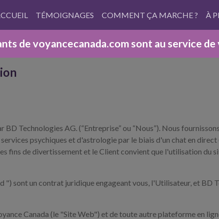
CCUEIL
TÉMOIGNAGES
COMMENT ÇA MARCHE ?
À 
nts de voyancecanada.com sont au service de vo
tion
 BD Technologies AG. (“Entreprise” ou “Nous”). Nous fournissons d
services psychiques et d'astrologie par le biais d'un chat en direct 
es fins de divertissement et le Client convient que l'utilisation du s
d ") sont un contrat juridique engageant vous, l'Utilisateur, et BD
Voyance Canada (le "Site Web") et de toute autre plateforme en lign