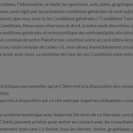
 contenu, l'information, le texte, les questions, avis, idées, graphiq
xes, sont régis par les présentes conditions générales et sont suje
nnaissez que vous avez lu les Conditions générales ("Conditions") et
 Conditions. Nous nous réservons le droit, à notre seule discrétion, 
conditions générales et notre politique de confidentialité afin d
ion continue de notre Plateforme constitue votre accord d'être lié pa
s (ou toute révision de celles-ci), vous devez immédiatement cesser d
 avoir avec nous. La violation de l'une de ces Conditions peut entr
stiques personnelles qu'un Client met à la disposition des consult
e Web.
 mis à disposition sur ce site web par lequel les utilisateurs co
u système numérique avec lequel les Services de ce Site web sont 
 Clients peuvent acheter pour entrer en contact avec les consultants
mprend, mais sans s'y limiter, tous les dessins, textes, graphiques,