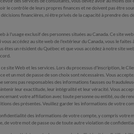
ecevoir des services de consultants, vous devez avoir au moins dix-h
oir le contrôle de leurs propres finances et ne doivent pas être sou
s décisions financières, ni être privés de la capacité à prendre des d
eb à l'usage exclusif des personnes situées au Canada. Ce site web n
. Si vous accédez au site web de l'extérieur du Canada, vous le faite
 vous êtes un résident du Québec et que vous accédez à notre site we
ccord.
r ce site Web et les services. Lors du processus d'inscription, le C
ance et un mot de passe de son choix sont nécessaires. Vous accepte
ne serons pas responsables des informations fausses ou frauduleuse
tenir leur exactitude, leur intégralité et leur véracité. Vous acce
oncernant votre affiliation avec toute personne ou entité, ou de re
itions des présentes. Veuillez garder les informations de votre comp
confidentialité des informations de votre compte, y compris votre
e, de votre mot de passe ou de toute autre violation de confidential