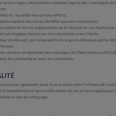
rvice, logos, informations obtenues auprès des concédants de lice
nne;
Web et / ou utilise les services offerts.
e autre manière d’accès au site Web que nous fournissons;
ou autres écrits mis à disposition sur le site web et / ou fournis par 
 et astrologique fournis par nos consultants à nos Clients;
teur du site web, qui comprend tout ce qu'un utilisateur publie, té
 Termes;
les services en répondant aux messages du Client via les profils (dé
lients de communiquer avec les consultants.
LITÉ
econnaissez également avoir lu et accepté notre Politique de Confi
 à l'amendement et aux modifications de cet accord s'appliquent à l
ponible en bas de cette page.