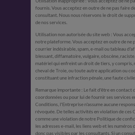
Utilisation inappropriée : Vous acceptez de ne pas
fournis. Vous acceptez en outre de ne pas faire d
consultant. Nous nous réservons le droit de suppr
de nos services.
Utilisation non autorisée du site web : Vous acce
notre plateforme. Vous acceptez en outre de ne pa
courrier indésirable, spam, e-mail ou tableau d'af
blessant, diffamatoire, vulgaire, obscène, racist
matériel qui enfreint un droit de tiers, y compris, ma
cheval de Troie, ou toute autre application ou co
constituant une infraction pénale, une faute civil
Remarque importante : Le fait d'être en contact d
coordonnées ou pour lui de fournir ses services e
Conditions, l'Entreprise n'assume aucune responsa
révoquée. De telles activités en violation de ces
comme une violation de notre Politique de confide
les adresses e-mail, les liens web et les numéro
donc pas visibles par les consultants. Si un consu