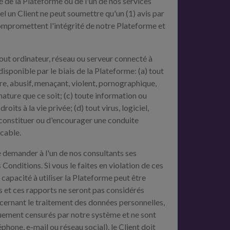
té de la Plateforme ou de l'un de nos services
l un Client ne peut soumettre qu'un (1) avis par
 compromettent l'intégrité de notre Plateforme et
tout ordinateur, réseau ou serveur connecté à
sponible par le biais de la Plateforme: (a) tout
ire, abusif, menaçant, violent, pornographique,
ature que ce soit; (c) toute information ou
roits à la vie privée; (d) tout virus, logiciel,
e constituer ou d'encourager une conduite
icable.
e demander à l'un de nos consultants ses
onditions. Si vous le faites en violation de ces
capacité à utiliser la Plateforme peut être
ts et ces rapports ne seront pas considérés
ncernant le traitement des données personnelles,
quement censurés par notre système et ne sont
phone, e-mail ou réseau social), le Client doit