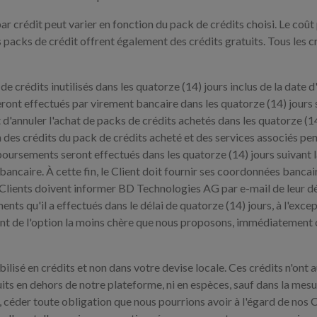
ar crédit peut varier en fonction du pack de crédits choisi. Le co
 packs de crédit offrent également des crédits gratuits. Tous les cr
 de crédits inutilisés dans les quatorze (14) jours inclus de la date
ront effectués par virement bancaire dans les quatorze (14) jour
oit d'annuler l'achat de packs de crédits achetés dans les quatorze (
l'un des crédits du pack de crédits acheté et des services associés pe
oursements seront effectués dans les quatorze (14) jours suivant la
 bancaire. À cette fin, le Client doit fournir ses coordonnées banc
s Clients doivent informer BD Technologies AG par e-mail de leur déc
ments qu'il a effectués dans le délai de quatorze (14) jours, à l'exc
t de l'option la moins chère que nous proposons, immédiatement ou
isé en crédits et non dans votre devise locale. Ces crédits n'ont 
ts en dehors de notre plateforme, ni en espèces, sauf dans la mesur
 céder toute obligation que nous pourrions avoir à l'égard de nos Cré