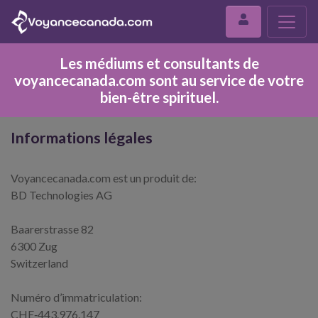
Les médiums et consultants de
voyancecanada.com sont au service de votre
bien-être spirituel.
Informations légales
Voyancecanada.com est un produit de:
BD Technologies AG
Baarerstrasse 82
6300 Zug
Switzerland
Numéro d’immatriculation:
CHE‑443.976.147