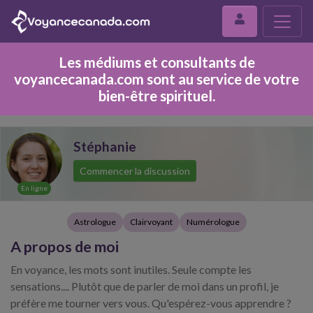
Les médiums et consultants de
voyancecanada.com sont au service de votre
bien-être spirituel.
Stéphanie
Commencer la discussion
En ligne
Astrologue
Clairvoyant
Numérologue
A propos de moi
En voyance, les mots sont inutiles. Seule compte les
sensations.... Plutôt que de parler de moi dans un profil, je
préfère me tourner vers vous. Qu'espérez-vous apprendre ?