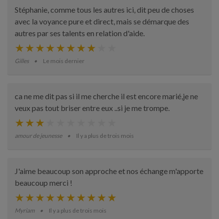
Stéphanie, comme tous les autres ici, dit peu de choses
avec la voyance pure et direct, mais se démarque des
autres par ses talents en relation d'aide.
Gilles
Le mois dernier
ca ne me dit pas si il me cherche il est encore marié,je ne
veux pas tout briser entre eux ..si je me trompe.
amour de jeunesse
Il y a plus de trois mois
J'aime beaucoup son approche et nos échange m'apporte
beaucoup merci !
Myriam
Il y a plus de trois mois