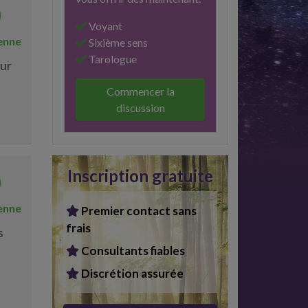
Voyant
enne
Sixième sens
Tarologue
our
Commencer la
discussion
Inscription gratuite
enne
Premier contact sans
frais
s
Consultants fiables
Discrétion assurée