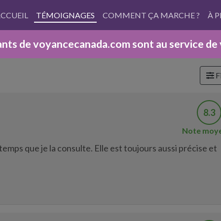
CCUEIL
TÉMOIGNAGES
COMMENT ÇA MARCHE ?
À 
nts de voyancecanada.com sont au service de vo
Fi
8.3
Note moy
emps que je la consulte. Elle est toujours aussi précise et