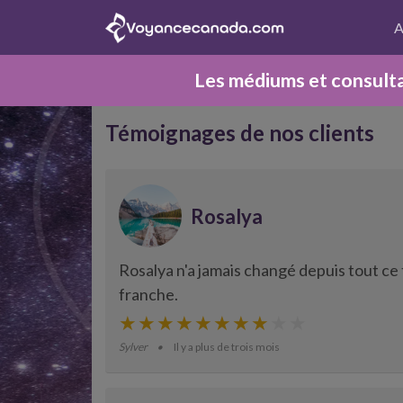
A
Les médiums et consulta
Témoignages de nos clients
Rosalya
Rosalya n'a jamais changé depuis tout ce t
franche.
Sylver
Il y a plus de trois mois