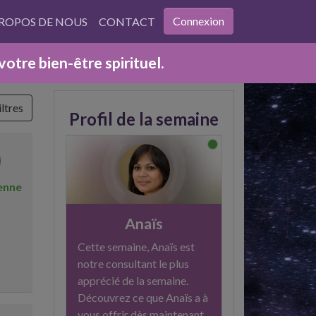
Connexion
PROPOS DE NOUS
CONTACT
tre bien-être spirituel.
ltres
Profil de la semaine
enne
Anaïs
Cette semaine, Anaïs est
notre consultant le plus
apprécié de la semaine.
Découvrez ce que Anaïs a à
vous offrir dès maintenant.