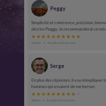
Peggy
Simplicité et cohérence, précision, bien
décrire Peggy. Je recommanderai ce méd
Caessar
Il y a plus de trois mois
Serge
En plus des réponses, il a su m'expliquer 
hommes qui essaient de me berner.
Sandra
Il y a plus de trois mois